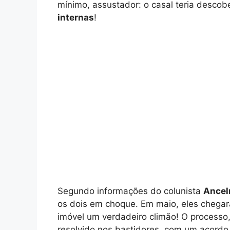
mínimo, assustador: o casal teria desco
internas
!
Segundo informações do colunista
Ancel
os dois em choque. Em maio, eles chegara
imóvel um verdadeiro climão! O processo,
resolvido nos bastidores, com um acordo