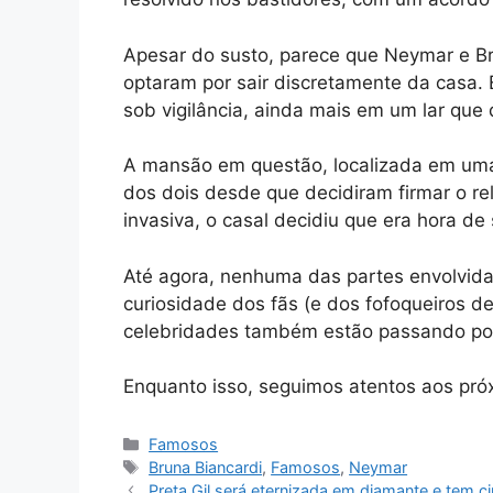
Apesar do susto, parece que Neymar e Br
optaram por sair discretamente da casa.
sob vigilância, ainda mais em um lar que 
A mansão em questão, localizada em uma 
dos dois desde que decidiram firmar o re
invasiva, o casal decidiu que era hora de
Até agora, nenhuma das partes envolvid
curiosidade dos fãs (e dos fofoqueiros de
celebridades também estão passando por
Enquanto isso, seguimos atentos aos pró
Categorias
Famosos
Tags
Bruna Biancardi
,
Famosos
,
Neymar
Preta Gil será eternizada em diamante e tem c