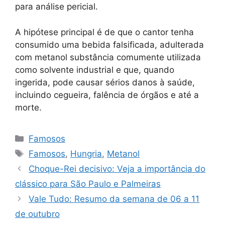
para análise pericial.
A hipótese principal é de que o cantor tenha
consumido uma bebida falsificada, adulterada
com metanol substância comumente utilizada
como solvente industrial e que, quando
ingerida, pode causar sérios danos à saúde,
incluindo cegueira, falência de órgãos e até a
morte.
Categorias
Famosos
Tags
Famosos
,
Hungria
,
Metanol
Choque-Rei decisivo: Veja a importância do
clássico para São Paulo e Palmeiras
Vale Tudo: Resumo da semana de 06 a 11
de outubro