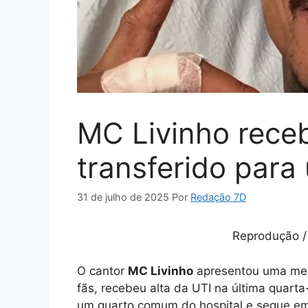
MC Livinho receb
transferido par
31 de julho de 2025
Por
Redação 7D
Reprodução /
O cantor
MC Livinho
apresentou uma melh
fãs, recebeu alta da UTI na última quarta-f
um quarto comum do hospital e segue em