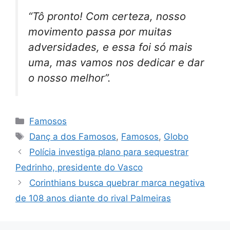
“Tô pronto! Com certeza, nosso
movimento passa por muitas
adversidades, e essa foi só mais
uma, mas vamos nos dedicar e dar
o nosso melhor”.
Categorias
Famosos
Tags
Danç a dos Famosos
,
Famosos
,
Globo
Polícia investiga plano para sequestrar
Pedrinho, presidente do Vasco
Corinthians busca quebrar marca negativa
de 108 anos diante do rival Palmeiras