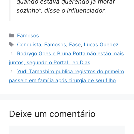
quando estava querendo já morar
sozinho”, disse o influenciador.
Categorias
Famosos
Tags
Conquista
,
Famosos
,
Fase
,
Lucas Guedez
Rodrygo Goes e Bruna Rotta não estão mais
juntos, segundo o Portal Leo Dias
Yudi Tamashiro publica registros do primeiro
passeio em família após cirurgia de seu filho
Deixe um comentário
Comentário