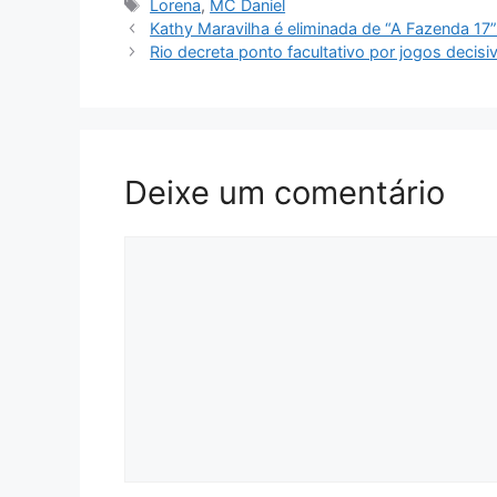
Tags
Lorena
,
MC Daniel
Kathy Maravilha é eliminada de “A Fazenda 17
Rio decreta ponto facultativo por jogos deci
Deixe um comentário
Comentário