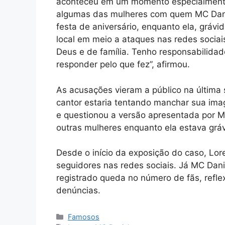
aconteceu em um momento especialmente 
algumas das mulheres com quem MC Danie
festa de aniversário, enquanto ela, grávi
local em meio a ataques nas redes sociais
Deus e de família. Tenho responsabilidad
responder pelo que fez”, afirmou.
As acusações vieram a público na última 
cantor estaria tentando manchar sua imag
e questionou a versão apresentada por M
outras mulheres enquanto ela estava gráv
Desde o início da exposição do caso, Lor
seguidores nas redes sociais. Já MC Dan
registrado queda no número de fãs, refl
denúncias.
Categorias
Famosos