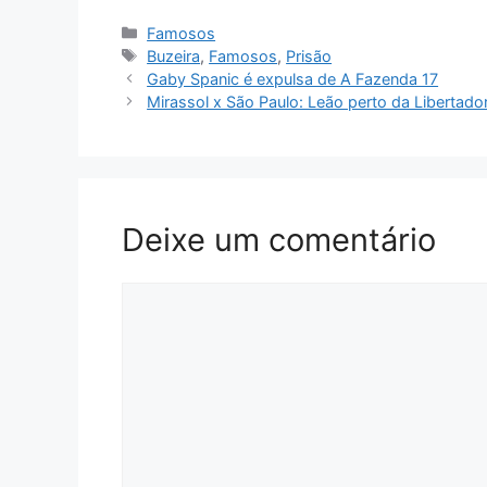
Categorias
Famosos
Tags
Buzeira
,
Famosos
,
Prisão
Gaby Spanic é expulsa de A Fazenda 17
Mirassol x São Paulo: Leão perto da Libertad
Deixe um comentário
Comentário