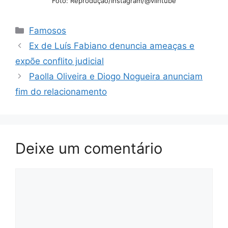
Foto: Reprodução/Instagram/@viihtube
Categorias
Famosos
Ex de Luís Fabiano denuncia ameaças e
expõe conflito judicial
Paolla Oliveira e Diogo Nogueira anunciam
fim do relacionamento
Deixe um comentário
Comentário