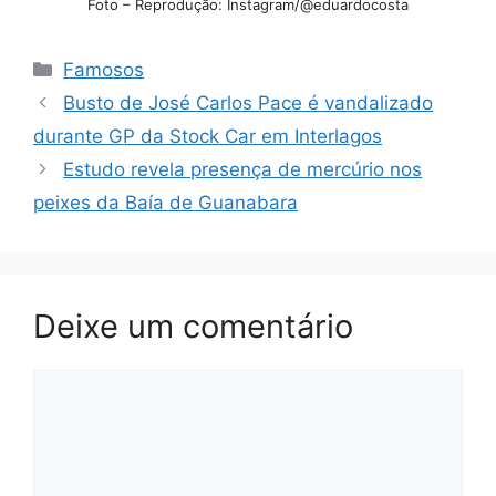
Foto – Reprodução: Instagram/@eduardocosta
Categorias
Famosos
Busto de José Carlos Pace é vandalizado
durante GP da Stock Car em Interlagos
Estudo revela presença de mercúrio nos
peixes da Baía de Guanabara
Deixe um comentário
Comentário