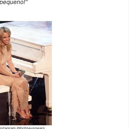
 pequeno!”
nstagram @britneyspears