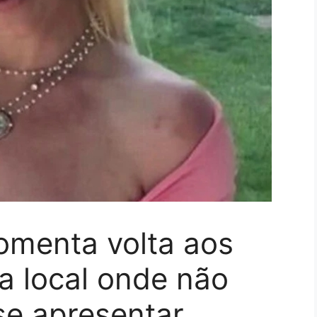
omenta volta aos
a local onde não
se apresentar