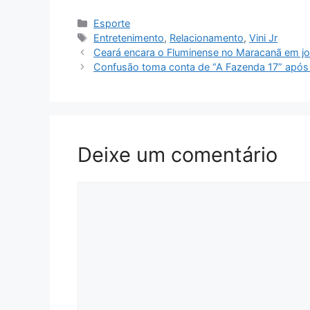
Categorias
Esporte
Tags
Entretenimento
,
Relacionamento
,
Vini Jr
Ceará encara o Fluminense no Maracanã em jo
Confusão toma conta de “A Fazenda 17” após
Deixe um comentário
Comentário