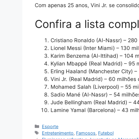
Com apenas 25 anos, Vini Jr. se consolid
Confira a lista compl
Cristiano Ronaldo (Al-Nassr) – 280
Lionel Messi (Inter Miami) – 130 mi
Karim Benzema (Al-Ittihad) – 104 m
Kylian Mbappé (Real Madrid) – 95 
Erling Haaland (Manchester City) –
Vini Jr. (Real Madrid) – 60 milhões
Mohamed Salah (Liverpool) – 55 mi
Sadio Mané (Al-Nassr) – 54 milhõe
Jude Bellingham (Real Madrid) – 4
Lamine Yamal (Barcelona) – 43 mil
Categorias
Esporte
Tags
Entretenimento
,
Famosos
,
Futebol