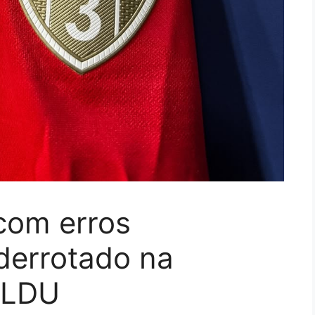
com erros
 derrotado na
a LDU