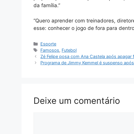
da família.”
“Quero aprender com treinadores, diretor
esse: conhecer o jogo de fora para dentro
Categorias
Esporte
Tags
Famosos
,
Futebol
Zé Felipe posa com Ana Castela após apagar f
Programa de Jimmy Kemmel é suspenso após de
Deixe um comentário
Comentário