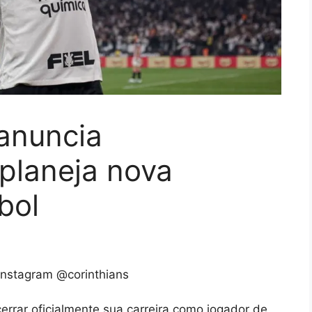
anuncia
planeja nova
bol
Instagram @corinthians
rrar oficialmente sua carreira como jogador de