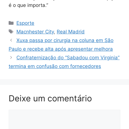
é o que importa.”
Categorias
Esporte
Tags
Macnhester City
,
Real Madrid
Xuxa passa por cirurgia na coluna em São
Paulo e recebe alta após apresentar melhora
Confraternização do “Sabadou com Virginia”
termina em confusão com fornecedores
Deixe um comentário
Comentário