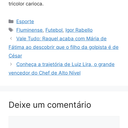
tricolor carioca.
Categorias
Esporte
Tags
Fluminense
,
Futebol
,
Igor Rabello
Vale Tudo: Raquel acaba com Mária de
Fátima ao descobrir que o filho da golpista é de
César
Conheça a trajetória de Luiz Lira, o grande
vencedor do Chef de Alto Nível
Deixe um comentário
Comentário