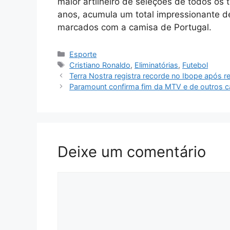
maior artilheiro de seleções de todos os
anos, acumula um total impressionante de
marcados com a camisa de Portugal.
Categorias
Esporte
Tags
Cristiano Ronaldo
,
Eliminatórias
,
Futebol
Terra Nostra registra recorde no Ibope após r
Paramount confirma fim da MTV e de outros ca
Deixe um comentário
Comentário