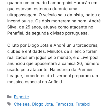
quando um pneu do Lamborghini Huracán em
que estavam estourou durante uma
ultrapassagem. O veículo saiu da pista, bateu e
incendiou-se. Os dois morreram na hora. André
Silva, de 25 anos, atuava como atacante no
Penafiel, da segunda divisão portuguesa.
O luto por Diogo Jota e André uniu torcedores,
clubes e entidades. Minutos de silêncio foram
realizados em jogos pelo mundo, e o Liverpool
anunciou que aposentará a camisa 20, número
usado pelo atacante. Na estreia da Premier
League, torcedores do Liverpool preparam um
mosaico especial no Anfield.
Categorias
Esporte
Tags
Chelsea
,
Diogo Jota
,
Famosos
,
Futebol