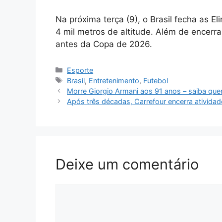
Na próxima terça (9), o Brasil fecha as El
4 mil metros de altitude. Além de encerrar
antes da Copa de 2026.
Categorias
Esporte
Tags
Brasil
,
Entretenimento
,
Futebol
Morre Giorgio Armani aos 91 anos – saiba quem 
Após três décadas, Carrefour encerra ativida
Deixe um comentário
Comentário