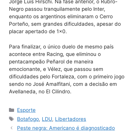
Jorge Luis Hirschi. Na fase anterior, o Rubro-
Negro passou tranquilamente pelo Inter,
enquanto os argentinos eliminaram o Cerro
Porteño, sem grandes dificuldades, apesar do
placar apertado de 1×0.
Para finalizar, o único duelo de mesmo país
acontece entre Racing, que eliminou o
pentacampeão Peñarol de maneira
emocionante, e Vélez, que passou sem
dificuldades pelo Fortaleza, com o primeiro jogo
sendo no José Amalfitani, com a decisão em
Avellaneda, no El Cilindro.
Categorias
Esporte
Tags
Botafogo
,
LDU
,
Libertadores
Peste negra: Americano é diagnosticado