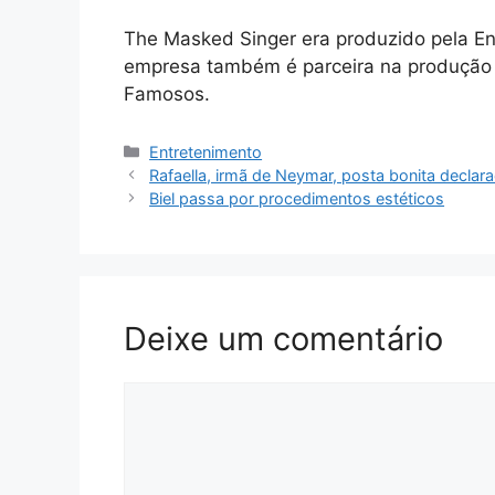
The Masked Singer era produzido pela En
empresa também é parceira na produção d
Famosos.
Categorias
Entretenimento
Rafaella, irmã de Neymar, posta bonita declar
Biel passa por procedimentos estéticos
Deixe um comentário
Comentário