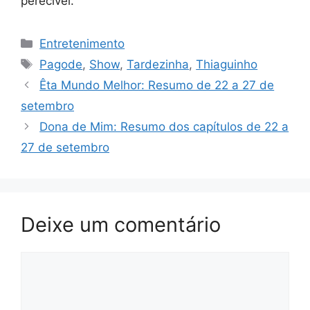
perecível.
Categorias
Entretenimento
Tags
Pagode
,
Show
,
Tardezinha
,
Thiaguinho
Êta Mundo Melhor: Resumo de 22 a 27 de
setembro
Dona de Mim: Resumo dos capítulos de 22 a
27 de setembro
Deixe um comentário
Comentário