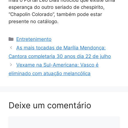
mas o Portal Leo Dias noticiou que existe uma
esperança do outro seriado de chespirito,
“Chapolin Colorado”, também pode estar
presente no catálogo.
Categorias
Entretenimento
As mais tocadas de Marília Mendonça:
Cantora completaria 30 anos dia 22 de julho
Vexame na Sul-Americana: Vasco é
eliminado com atuação melancólica
Deixe um comentário
Comentário