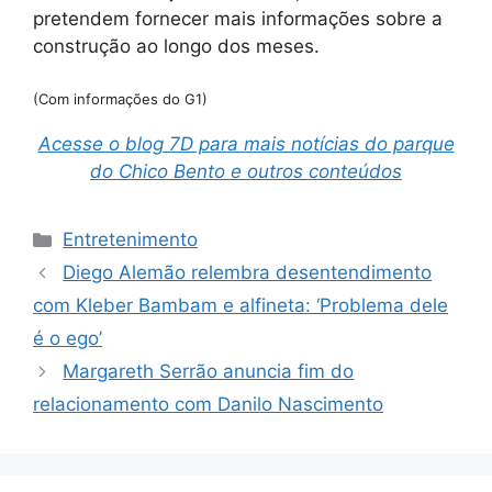
pretendem fornecer mais informações sobre a
construção ao longo dos meses.
(Com informações do G1)
Acesse o blog 7D para mais notícias do parque
do Chico Bento e outros conteúdos
Categorias
Entretenimento
Diego Alemão relembra desentendimento
com Kleber Bambam e alfineta: ‘Problema dele
é o ego’
Margareth Serrão anuncia fim do
relacionamento com Danilo Nascimento