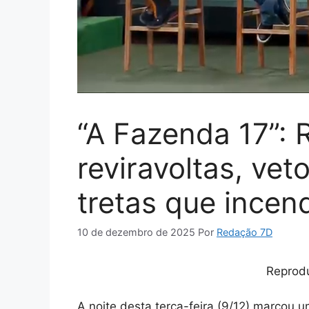
“A Fazenda 17”:
reviravoltas, ve
tretas que incen
10 de dezembro de 2025
Por
Redação 7D
Reprod
A noite desta terça-feira (9/12) marcou 