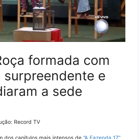
 Roça formada com
to surpreendente e
diaram a sede
ução: Record TV
um dos capítulos mais intensos de
“A Fazenda 17”
.