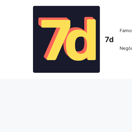
Pular
para
o
conteúdo
Famo
7d
Negóc