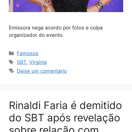
Emissora nega acordo por fotos e culpa
organizador do evento.
Categorias
Famosos
Tags
SBT
,
Virginia
Deixe um comentário
Rinaldi Faria é demitido
do SBT após revelação
sobre relação com