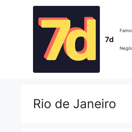
Pular
para
o
conteúdo
Famo
7d
Negóc
Rio de Janeiro