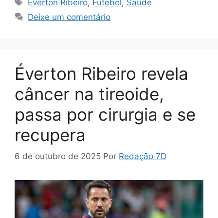
Tags
Everton Ribeiro
,
Futebol
,
Saúde
Deixe um comentário
Éverton Ribeiro revela
câncer na tireoide,
passa por cirurgia e se
recupera
6 de outubro de 2025
Por
Redação 7D