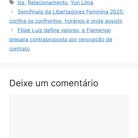
Tags
Iza
,
Relacionamento
,
Yuri LIma
Semifinais da Libertadores Feminina 2025:
confira os confrontos, horários e onde assistir
Filipe Luís define valores, e Flamengo
prepara contraproposta por renovação de
contrato
Deixe um comentário
Comentário