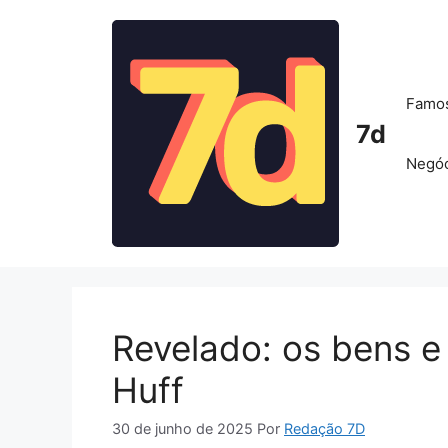
Pular
para
o
conteúdo
Famo
7d
Negóc
Revelado: os bens e
Huff
30 de junho de 2025
Por
Redação 7D