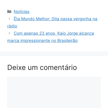
Categorias
Notícias
Êta Mundo Melhor: Dita passa vergonha na
rádio
Com apenas 23 anos, Kaio Jorge alcança
marca impressionante no Brasileirão
Deixe um comentário
Comentário