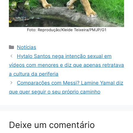
Foto: Reprodução/Kleide Teixeira/PMJP/G1
Categorias
Notícias
Hytalo Santos nega intenção sexual em
vídeos com menores e diz que apenas retratava
a cultura da periferia
Comparações com Messi? Lamine Yamal diz
que quer seguir o seu próprio caminho
Deixe um comentário