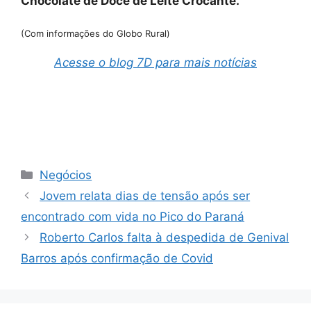
Chocolate de Doce de Leite Crocante.
(Com informações do Globo Rural)
Acesse o blog 7D para mais notícias
Categorias
Negócios
Jovem relata dias de tensão após ser
encontrado com vida no Pico do Paraná
Roberto Carlos falta à despedida de Genival
Barros após confirmação de Covid