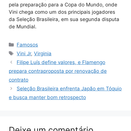
pela preparação para a Copa do Mundo, onde
Vini chega como um dos principais jogadores
da Seleção Brasileira, em sua segunda disputa
de Mundial.
Categorias
Famosos
Tags
Vini Jr
,
Virginia
Filipe Luís define valores, e Flamengo
prepara contraproposta por renovação de
contrato
Seleção Brasileira enfrenta Japão em Tóquio
e busca manter bom retrospecto
Deixe um comentário