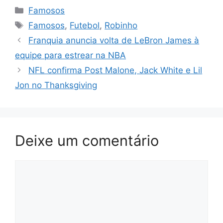
Categorias
Famosos
Tags
Famosos
,
Futebol
,
Robinho
Franquia anuncia volta de LeBron James à
equipe para estrear na NBA
NFL confirma Post Malone, Jack White e Lil
Jon no Thanksgiving
Deixe um comentário
Comentário