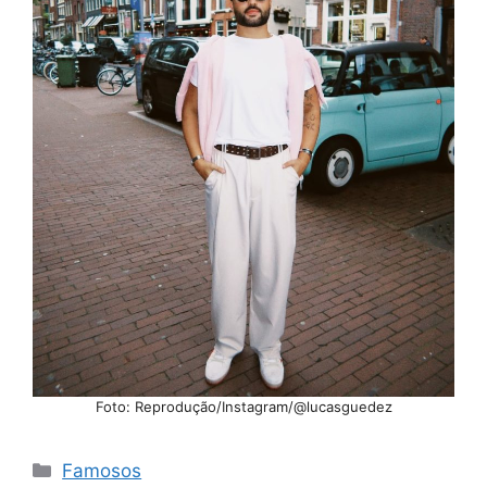
Foto: Reprodução/Instagram/@lucasguedez
Categorias
Famosos