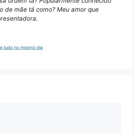
ssa ordem tá? Popularmente conhecido
ão de mãe tá como? Meu amor que
presentadora.
rde tudo no mesmo dia