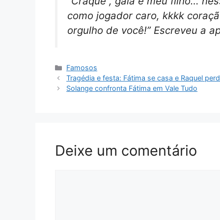
“Craque , galã e meu filho… ne
como jogador caro, kkkk coraç
orgulho de você!” Escreveu a a
Categorias
Famosos
Tragédia e festa: Fátima se casa e Raquel pe
Solange confronta Fátima em Vale Tudo
Deixe um comentário
Comentário