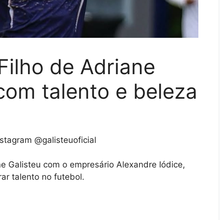
Filho de Adriane
 com talento e beleza
stagram @galisteuoficial
iane Galisteu com o empresário Alexandre Iódice,
r talento no futebol.