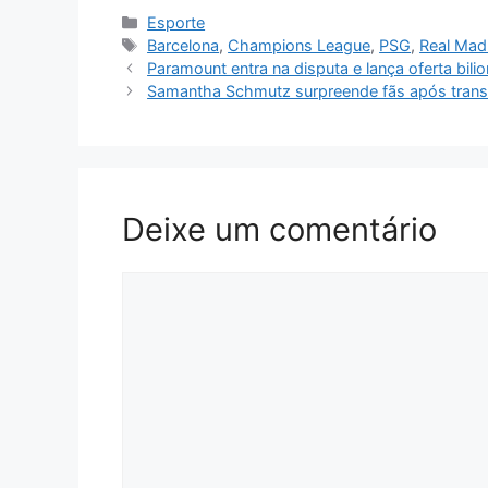
Categorias
Esporte
Tags
Barcelona
,
Champions League
,
PSG
,
Real Mad
Paramount entra na disputa e lança oferta bili
Samantha Schmutz surpreende fãs após tran
Deixe um comentário
Comentário