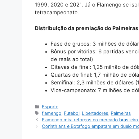
1999, 2020 e 2021. Já o Flamengo se isol
tetracampeonato.
Distribuição da premiação do Palmeiras
Fase de grupos: 3 milhões de dólar
Bônus por vitórias: 6 partidas ven
de reais ao total)
Oitavas de final: 1,25 milhão de dól
Quartas de final: 1,7 milhão de dól
Semifinal: 2,3 milhões de dólares (
Vice-campeonato: 7 milhões de dóla
Categorias
Esporte
Tags
flamengo
,
Futebol
,
Libertadores
,
Palmeiras
Flamengo mira reforços no mercado brasileir
Corinthians e Botafogo empatam em duelo mov