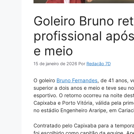
Goleiro Bruno re
profissional apó
e meio
15 de janeiro de 2026
Por
Redação 7D
O goleiro
Bruno Fernande
s
, de 41 anos, v
superior a dois anos e meio e teve seu 
esportivo. O retorno ocorreu na noite dest
Capixaba e Porto Vitória, válida pela pr
no estádio Engenheiro Araripe, em Cariac
Contratado pelo Capixaba para a temporad
foi escolhido como capitão da equipe. Ap