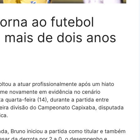
torna ao futebol
s mais de dois anos
oltou a atuar profissionalmente após um hiato
nome novamente em evidência no cenário
a quarta-feira (14), durante a partida entre
imeira divisão do Campeonato Capixaba, disputada
ica.
a, Bruno iniciou a partida como titular e também
esar da derrota por 2 a 0, o desempenho e,