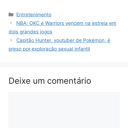
Categorias
Entretenimento
NBA: OKC e Warriors vencem na estreia em
dois grandes jogos
Capitão Hunter, youtuber de Pokémon, é
preso por exploração sexual infantil
Deixe um comentário
Comentário