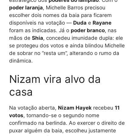
estratégico dos
poderes do lampião
. Com o
poder laranja
, Michelle Barros precisou
escolher dois nomes da baia para ficarem
disponíveis na votação —
Duda
e
Rayane
foram as indicadas. Já o
poder branco
, nas
mãos de
Shia
, concedeu imunidade dupla: ele
se protegeu dos votos e ainda blindou Michelle
de sobrar no “resta um”, alterando o rumo da
dinâmica.
Nizam vira alvo da
casa
Na votação aberta,
Nizam Hayek
recebeu
11
votos
, tornando-se o segundo nome
confirmado na berlinda. Ao exercer o direito de
puxar alguém da baia, escolheu justamente