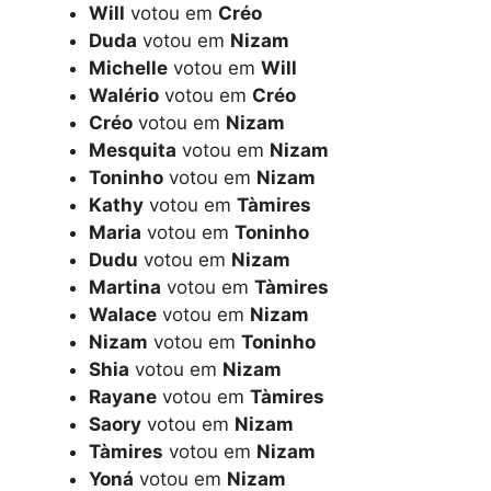
Will
votou em
Créo
Duda
votou em
Nizam
Michelle
votou em
Will
Walério
votou em
Créo
Créo
votou em
Nizam
Mesquita
votou em
Nizam
Toninho
votou em
Nizam
Kathy
votou em
Tàmires
Maria
votou em
Toninho
Dudu
votou em
Nizam
Martina
votou em
Tàmires
Walace
votou em
Nizam
Nizam
votou em
Toninho
Shia
votou em
Nizam
Rayane
votou em
Tàmires
Saory
votou em
Nizam
Tàmires
votou em
Nizam
Yoná
votou em
Nizam