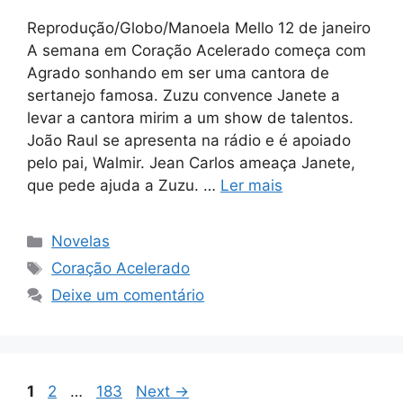
Reprodução/Globo/Manoela Mello 12 de janeiro
A semana em Coração Acelerado começa com
Agrado sonhando em ser uma cantora de
sertanejo famosa. Zuzu convence Janete a
levar a cantora mirim a um show de talentos.
João Raul se apresenta na rádio e é apoiado
pelo pai, Walmir. Jean Carlos ameaça Janete,
que pede ajuda a Zuzu. …
Ler mais
Categorias
Novelas
Tags
Coração Acelerado
Deixe um comentário
Page
Page
Page
1
2
…
183
Next
→