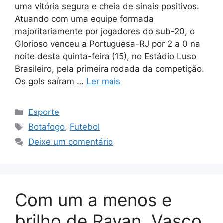
uma vitória segura e cheia de sinais positivos.
Atuando com uma equipe formada
majoritariamente por jogadores do sub-20, o
Glorioso venceu a Portuguesa-RJ por 2 a 0 na
noite desta quinta-feira (15), no Estádio Luso
Brasileiro, pela primeira rodada da competição.
Os gols saíram …
Ler mais
Categorias
Esporte
Tags
Botafogo
,
Futebol
Deixe um comentário
Com um a menos e
brilho de Rayan, Vasco