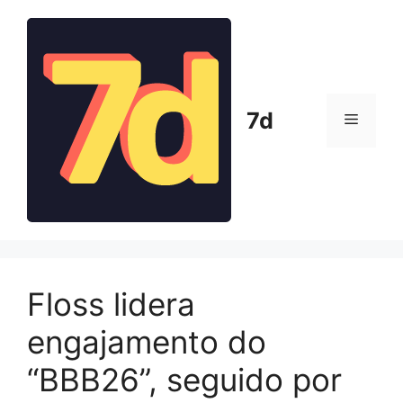
Pular
para
o
conteúdo
7d
Menu
Floss lidera
engajamento do
“BBB26”, seguido por