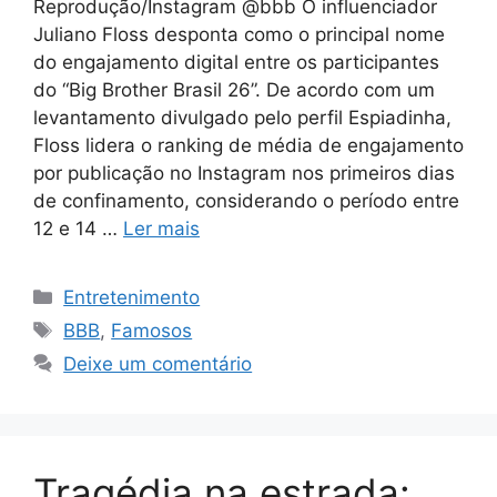
Reprodução/Instagram @bbb O influenciador
Juliano Floss desponta como o principal nome
do engajamento digital entre os participantes
do “Big Brother Brasil 26”. De acordo com um
levantamento divulgado pelo perfil Espiadinha,
Floss lidera o ranking de média de engajamento
por publicação no Instagram nos primeiros dias
de confinamento, considerando o período entre
12 e 14 …
Ler mais
Categorias
Entretenimento
Tags
BBB
,
Famosos
Deixe um comentário
Tragédia na estrada: